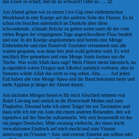
das Essen zu scharf, bist du zu schwach! Oder so….. 😉
Am Abend gehen wir zu einem Live Gig einer einheimischen
Musikband in eine Kneipe auf der anderen Seite des Flusses. Es ist
schon ein bisschen unheimlich im Dunkeln über diese
schwankende, schmale Brücke zu gehen wenn unter dir der vom
vielen Regen der vergangenen Tage angeschwollene Fluss brodelt
und tost. In der Kneipe angekommen sind bereits eine Menge
Einheimische und eine Handvoll Touristen versammelt und alle
warten gespannt, was denn hier jetzt wohl geboten wird. Es wird
reichlich Bier getrunken und eine Menge Joints kreisen um die
Tische. Was wohl Allah dazu sagt? Mein Führer meint lakonisch, na
ja eigentlich wären Drogen und Alkohol natürlich verboten, aber in
Sumatra würde Allah das nicht so eng sehen. Aha…… Auf jeden
Fall haben alle eine Menge Spass und die Band bekommt mehr und
mehr Applaus je länger der Abend dauert.
Am nächsten Morgen heisst es für mich Abschied nehmen von
Bukit Lawang und zurück in die Horrorstadt Medan und zum
Flughafen. Diesmal habe ich einen Träger bis zur Taxistation und
dann teile ich mir ein Auto mit einem anderen Reisenden, den wir
irgendwo auf der Strecke aufsammeln. Wie sich herausstellt ist das
ein junger Deutscher, Mitte zwanzig vielleicht, der einen leicht
verwahrlosten Eindruck auf mich macht und zum Visarun
unterwegs ist (Visarun = Aus- und erneute Einreise am selben oder