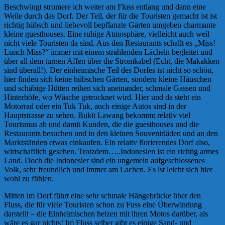
Beschwingt stromere ich weiter am Fluss entlang und dann eine
Weile durch das Dorf. Der Teil, der für die Touristen gemacht ist ist
richtig hübsch und liebevoll bepflanzte Gärten umgeben charmante
kleine guesthouses. Eine ruhige Atmosphäre, vielleicht auch weil
nicht viele Touristen da sind. Aus den Restaurants schallt es „Miss!
Lunch Miss?“ immer mit einem strahlenden Lächeln begleitet und
über all dem turnen Affen über die Stromkabel (Echt, die Makakken
sind überall!). Der einheimische Teil des Dorfes ist nicht so schön,
hier finden sich keine hübschen Gärten, sondern kleine Häuschen
und schäbige Hütten reihen sich aneinander, schmale Gassen und
Hinterhöfe, wo Wäsche getrocknet wird. Hier und da steht ein
Motorrad oder ein Tuk Tuk, auch einige Autos sind in der
Hauptstrasse zu sehen. Bukit Lawang bekommt relativ viel
Tourismus ab und damit Kunden, die die guesthouses und die
Restaurants besuchen und in den kleinen Souvenirläden und an den
Marktständen etwas einkaufen. Ein relaitv florierendes Dorf also,
wirtschaftlich gesehen. Trotzdem…..Indonesien ist ein richtig armes
Land. Doch die Indonesier sind ein ungemein aufgeschlossenes
Volk, sehr freundlich und immer am Lachen. Es ist leicht sich hier
wohl zu fühlen.
Mitten im Dorf führt eine sehr schmale Hängebrücke über den
Fluss, die für viele Touristen schon zu Fuss eine Überwindung
darstellt – die Einheimischen heizen mit ihren Motos darüber, als
wäre es gar nichts!
Im Fluss selber gibt es einige Sand- und