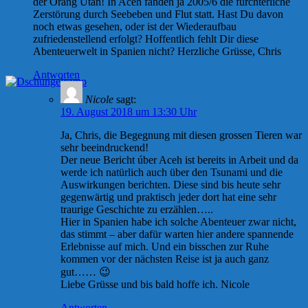
der Orang Utan! In Aceh fanden ja 2005/6 die fürchterliche
Zerstörung durch Seebeben und Flut statt. Hast Du davon
noch etwas gesehen, oder ist der Wiederaufbau
zufriedenstellend erfolgt? Hoffentlich fehlt Dir diese
Abenteuerwelt in Spanien nicht? Herzliche Grüsse, Chris
Antworten
Nicole
sagt:
19. August 2018 um 13:30 Uhr
Ja, Chris, die Begegnung mit diesen grossen Tieren war
sehr beeindruckend!
Der neue Bericht úber Aceh ist bereits in Arbeit und da
werde ich natürlich auch über den Tsunami und die
Auswirkungen berichten. Diese sind bis heute sehr
gegenwärtig und praktisch jeder dort hat eine sehr
traurige Geschichte zu erzählen…..
Hier in Spanien habe ich solche Abenteuer zwar nicht,
das stimmt – aber dafür warten hier andere spannende
Erlebnisse auf mich. Und ein bisschen zur Ruhe
kommen vor der nächsten Reise ist ja auch ganz
gut…… 😉
Liebe Grüsse und bis bald hoffe ich. Nicole
Antworten