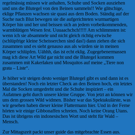
regelmässig müssen wir anhalten, Schuhe und Socken ausziehen
und uns die Blutegel von den Beinen sammeln!! Wie glitschige,
eklige Pflanzen wachsen sie quasi aus dem Boden. Ständig auf der
Suche nach Blut bewegen sie die aufgerichteten wurmartigen
Körper hin und her und beissen sich an jedem vorbeikommenden,
warmblütigen Wesen fest. Uuuaachchch!!!!! Am schlimmsten ist:
wenn ich sie absammele und nicht gleich richtig erwische
(schlüpfrige kleine Scheisserchen sind das!) dann ziehen die sich
zusammen und es sieht genauso aus als würden sie in meinen
Körper schlüpfen. Uähhh, das ist echt eklig. Zugegebenermassen
mag ich diese Art Wild gar nicht und die Blutegel kommen
zusammen mit Kakerlaken und Mosquitos auf meine „Tiere non
grata – Liste“.
Je höher wir steigen desto weniger Blutegel gibt es und dann ist es
überstanden! Noch ein letzter Check an den Beinen hoch, ein letztes
Mal die Socken umgedreht und die Schuhe inspiziert – ein
Aufatmen geht durch unsere kleine Gruppe. Von jetzt an können wir
uns dem grossen Wild widmen. Bisher war das Spektakulärste, was
wir gesehen haben dieser kleine Flattermann hier. Und in der Ferne
hörten wir einige Gibbonaffen schreien. Noch keine Orang Utans.
Das ist übrigens ein indonesischen Wort und steht für Wald –
Mensch.
Zur Mittagszeit packt unser guide das mitgebrachte Essen aus.