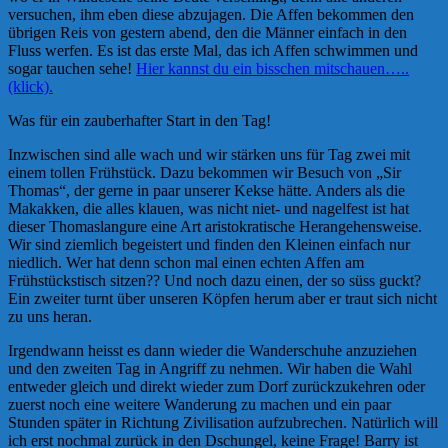
versuchen, ihm eben diese abzujagen. Die Affen bekommen den
übrigen Reis von gestern abend, den die Männer einfach in den
Fluss werfen. Es ist das erste Mal, das ich Affen schwimmen und
sogar tauchen sehe!
Hier kannst du ein bisschen mitschauen…..
(klick).
Was für ein zauberhafter Start in den Tag!
Inzwischen sind alle wach und wir stärken uns für Tag zwei mit
einem tollen Frühstück. Dazu bekommen wir Besuch von „Sir
Thomas“, der gerne in paar unserer Kekse hätte. Anders als die
Makakken, die alles klauen, was nicht niet- und nagelfest ist hat
dieser Thomaslangure eine Art aristokratische Herangehensweise.
Wir sind ziemlich begeistert und finden den Kleinen einfach nur
niedlich. Wer hat denn schon mal einen echten Affen am
Frühstückstisch sitzen?? Und noch dazu einen, der so süss guckt?
Ein zweiter turnt über unseren Köpfen herum aber er traut sich nicht
zu uns heran.
Irgendwann heisst es dann wieder die Wanderschuhe anzuziehen
und den zweiten Tag in Angriff zu nehmen. Wir haben die Wahl
entweder gleich und direkt wieder zum Dorf zurückzukehren oder
zuerst noch eine weitere Wanderung zu machen und ein paar
Stunden später in Richtung Zivilisation aufzubrechen. Natürlich will
ich erst nochmal zurück in den Dschungel, keine Frage! Barry ist