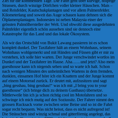
Ziel für die kommenden Tage. Die Fahrt geht über kurvige, holprige
Strassen, durch winzige Dörfchen voller kleiner Häuschen. Mais –
und Reisfelder, Kautschukplantagen und vor allem Palmenfelder.
Kilometerlang und soweit das Auge schauen kann dehnen sich die
Ölplamenplantagen. Indonesien ist neben Malaysia einer der
grössten Palmölhersteller der Welt. Und obwohl diese ausgedehnten
Palmfelder eigentlich schön aussehen sind sie dennoch eine
Katastrophe für das Land und das lokale Ökosystem.
Als wir das Orstschild von Bukit Lawang passieren ist es schon
komplett dunkel. Der Taxifahrer hält an einem Wohnhaus, seinem
Wohnhaus wohlgemerkt und mit Händen und Füssen gibt er mir zu
verstehen, ich solle hier warten. Der Junge verschwindet wortlos im
Dunkel und der Taxifahrer im Hause. Aha……und jetzt? Also mein
guesthouse kann ich nirgends sehen und so warte ich halt. Schon
nach wenigen Minuten des unheimlichen Wartens in dem fremden,
dunklen, einsamen Hof höre ich ein Knattern und der Junge kommt
auf einem Motorrad zurück. Er deutet mit, aufzusitzen und sagt
„bing gesshau, bing gesshau!“ was ich mit „I bring you to your
guesthouse“ (ich bringe dich zu deinem Gasthaus) übersetze.
Mittlerweile bin ich ja schon richtig cool im Motofahren und so
schwinge ich mich mutig auf den Soziussitz. Der Fahrer nimmt den
grossen Rucksack vorne zwischen seine Beine und so ist die Fahrt
sogar recht bequem. Was nicht heisst, dass es nicht aufregend ist!
Die Strässchen sind winzig schmal und gitterförmig angelegt, das