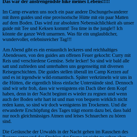
Das war der anstrengendste hike meines Lebens!!!!!
Im Camp erwarten uns noch ein paar andere Dschungelwanderer
mit ihren guides und eine provisorische Hütte mit ein paar Matten
auf dem Boden. Das wird zur absoluten Nebensächlichkeit als unser
guide mit Tee und Keksen kommt! Tea time in the jungle!! Ich
könnte die ganze Welt umarmen. Was für ein unglaublicher,
wundervoller, erlebnisreicher Tag!!!
Am Abend gibt es ein erstaunlich leckeres und reichhaltiges
Abendessen, von den guides am offenen Feuer gekocht: Curry mit
Reis und verschiedene Gemüse. Sehr lecker! So sind wir bald alle
satt und zufrieden und unterhalten uns gegenseitig mit diversen
Reisegeschichten. Die guides stellen überall im Camp Kerzen auf
und es ist irgendwie wild-romantisch. Später verkrümeln wir uns in
die Hütten, die eigentlich bloss einfache Unterstände sind. Dennoch
sind wir sehr froh, dass wir wenigstens ein Dach über dem Kopf
haben, denn in der Nacht beginnt es wieder zu regnen und wenn
auch der Boden sehr hart ist und man von bequem wirklich nicht
reden kann, so sind wir doch wenigstens im Trockenen. Und die
erwanderte Erschöpfung des Tages trägt enorm dazu bei, dass bald
nur noch gleichmässiges Atmen und leises Schnarchen zu hören
sind.
Die Geräusche der Urwalds in der Nacht gehen im Rauschen des