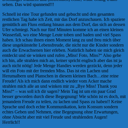
sehen. Das wird spannend!!!
Schnell ist eine Tour gefunden und gebucht und den gesamten
restlichen Tag habe ich Zeit, mir das Dorf anzuschauen. Ich spaziere
gemütlich am Fluss entlang hinaus aus dem Dorf, das sich an dessen
Ufer schmiegt. Nach nur fünf Minuten komme ich an einen kleinen
Wasserfall, wo eine Menge Leute toben und baden und viel Spass
haben. Ich schau ihnen einen Moment lang zu und freu mich über
diese ungekünstelte Lebensfreude, die nicht nur die Kinder sondern
auch die Erwachsenen hier erleben.
Natürlich haben sie mich gleich
entdeckt und sie winken und rufen „Miss! Foto, Miss?“ Also gehe
ich hin, alle strahlen mich an, keiner spricht englisch aber das ist ja
auch nicht nötig! Jede Menge Handies werden gezückt, denn jeder
will ein Foto mit der fremden Miss. Das ist ein Lachen und
Herumalbern und Planschen in diesem kleinen Bach…eine reine
Freude! Als ich mich dann endlich wieder vom Acker mache
strahlen mich alle an und winken mir zu „Bye Miss! Thank you
Miss!“ – was soll ich dir sagen? Mein Tag ist um ein paar Grad
besser geworden durch diese Begegnung! Wie schön ist es doch, mit
jemandem Freude zu teilen, zu lachen und Spass zu haben!! Keine
Sprache und doch echte Kommunikation, kein Konsum sondern
echtes Geben und Nehmen, eine Begegnung ohne Erwartungen,
ohne Absicht aber mit viel Freude und strahlenden Augen!
Herrlich!!