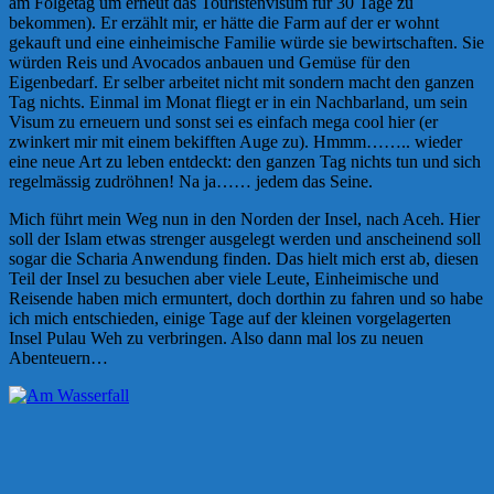
am Folgetag um erneut das Touristenvisum für 30 Tage zu
bekommen). Er erzählt mir, er hätte die Farm auf der er wohnt
gekauft und eine einheimische Familie würde sie bewirtschaften. Sie
würden Reis und Avocados anbauen und Gemüse für den
Eigenbedarf. Er selber arbeitet nicht mit sondern macht den ganzen
Tag nichts. Einmal im Monat fliegt er in ein Nachbarland, um sein
Visum zu erneuern und sonst sei es einfach mega cool hier (er
zwinkert mir mit einem bekifften Auge zu). Hmmm…….. wieder
eine neue Art zu leben entdeckt: den ganzen Tag nichts tun und sich
regelmässig zudröhnen! Na ja…… jedem das Seine.
Mich führt mein Weg nun in den Norden der Insel, nach Aceh. Hier
soll der Islam etwas strenger ausgelegt werden und anscheinend soll
sogar die Scharia Anwendung finden. Das hielt mich erst ab, diesen
Teil der Insel zu besuchen aber viele Leute, Einheimische und
Reisende haben mich ermuntert, doch dorthin zu fahren und so habe
ich mich entschieden, einige Tage auf der kleinen vorgelagerten
Insel Pulau Weh zu verbringen. Also dann mal los zu neuen
Abenteuern…