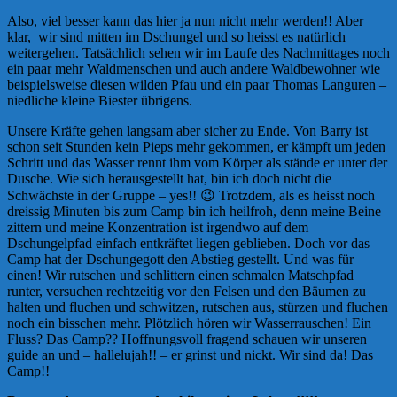
Also, viel besser kann das hier ja nun nicht mehr werden!! Aber
klar, wir sind mitten im Dschungel und so heisst es natürlich
weitergehen. Tatsächlich sehen wir im Laufe des Nachmittages noch
ein paar mehr Waldmenschen und auch andere Waldbewohner wie
beispielsweise diesen wilden Pfau und ein paar Thomas Languren –
niedliche kleine Biester übrigens.
Unsere Kräfte gehen langsam aber sicher zu Ende. Von Barry ist
schon seit Stunden kein Pieps mehr gekommen, er kämpft um jeden
Schritt und das Wasser rennt ihm vom Körper als stände er unter der
Dusche. Wie sich herausgestellt hat, bin ich doch nicht die
Schwächste in der Gruppe – yes!! 😉 Trotzdem, als es heisst noch
dreissig Minuten bis zum Camp bin ich heilfroh, denn meine Beine
zittern und meine Konzentration ist irgendwo auf dem
Dschungelpfad einfach entkräftet liegen geblieben. Doch vor das
Camp hat der Dschungegott den Abstieg gestellt. Und was für
einen! Wir rutschen und schlittern einen schmalen Matschpfad
runter, versuchen rechtzeitig vor den Felsen und den Bäumen zu
halten und fluchen und schwitzen, rutschen aus, stürzen und fluchen
noch ein bisschen mehr. Plötzlich hören wir Wasserrauschen! Ein
Fluss? Das Camp?? Hoffnungsvoll fragend schauen wir unseren
guide an und – hallelujah!! – er grinst und nickt. Wir sind da! Das
Camp!!