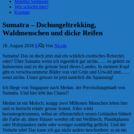
Mindful Seminare
Wer schreibt hier?
Kontakt
Sumatra – Dschungeltrekking,
Waldmenschen und dicke Reifen
18. August 2018
8
Von
Nicole
Sumatra! Das ist doch jetzt mal ein wirklich exotisches Reiseziel,
oder? Über Sumatra weiss ich eigentlich gar nichts……es gehört zu
Indonesien und ist die grösste Insel dieses Landes. In meinem Kopf
gibt es verschwommene Bilder von viel Grün und Urwald und……
sonst nichts. Umso grösser ist jetzt natürlich die Spannung!
Ich fliege von Singapore nach Medan, der Provinzhauptstadt von
Sumatra. Und hier lebt das Chaos!!
Medan ist ein Moloch, knapp zwei Millionen Menschen leben hier
und es herrscht relativ grosse Armut. Alles wirkt
heruntergekommen, selbst an offensichtlich neuen Gebäuden blättert
die Farbe ab, ältere Häuser werden oft mit Wellblech, Plastikplanen
oder Holzplanken mehr oder weniger notdürftig geflickt. Und der
Verkehr tobt! Das kann ich gar nicht anders beschreiben: es ist ein