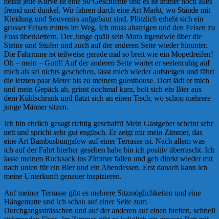
heisst jede Kurve ist eine 90ºGeschichte und es ist immer noch alles
fremd und dunkel. Wir fahren durch eine Art Markt, wo Stände mit
Kleidung und Souvenirs aufgebaut sind. Plötzlich erhebt sich ein
grosser Felsen mitten im Weg. Ich muss absteigen und den Felsen zu
Fuss überklettern. Der Junge quält sein Moto irgendwie über die
Steine und Stufen und auch auf der anderen Seite wieder hinunter.
Die Fahrrinne ist teilweise gerade mal so breit wie ein Mopedreifen!
Oh – mein – Gott!! Auf der anderen Seite wartet er seelenruhig auf
mich als sei nichts geschehen, lässt mich wieder aufsteigen und fährt
die letzten paar Meter bis zu meinem guesthouse. Dort lädt er mich
und mein Gepäck ab, grinst nochmal kurz, holt sich ein Bier aus
dem Kühlschrank und flätzt sich an einen Tisch, wo schon mehrere
junge Männer sitzen.
Ich bin ehrlich gesagt richtig geschafft! Mein Gastgeber scheint sehr
nett und spricht sehr gut englisch. Er zeigt mir mein Zimmer, das
eine Art Bambusbungalow auf einer Terrasse ist. Nach allem was
ich auf der Fahrt hierher gesehen habe bin ich positiv überrascht. Ich
lasse meinen Rucksack ins Zimmer fallen und geh direkt wieder mit
nach unten für ein Bier und ein Abendessen. Erst danach kann ich
meine Unterkunft genauer inspizieren.
Auf meiner Terrasse gibt es mehrere Sitzmöglichkeiten und eine
Hängematte und ich schau auf einer Seite zum
Durchgangssträsschen und auf der anderen auf einen breiten, schnell