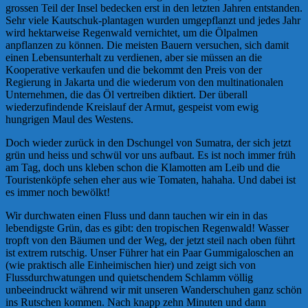
grossen Teil der Insel bedecken erst in den letzten Jahren entstanden.
Sehr viele Kautschuk-plantagen wurden umgepflanzt und jedes Jahr
wird hektarweise Regenwald vernichtet, um die Ölpalmen
anpflanzen zu können. Die meisten Bauern versuchen, sich damit
einen Lebensunterhalt zu verdienen, aber sie müssen an die
Kooperative verkaufen und die bekommt den Preis von der
Regierung in Jakarta und die wiederum von den multinationalen
Unternehmen, die das Öl vertreiben diktiert. Der überall
wiederzufindende Kreislauf der Armut, gespeist vom ewig
hungrigen Maul des Westens.
Doch wieder zurück in den Dschungel von Sumatra, der sich jetzt
grün und heiss und schwül vor uns aufbaut. Es ist noch immer früh
am Tag, doch uns kleben schon die Klamotten am Leib und die
Touristenköpfe sehen eher aus wie Tomaten, hahaha. Und dabei ist
es immer noch bewölkt!
Wir durchwaten einen Fluss und dann tauchen wir ein in das
lebendigste Grün, das es gibt: den tropischen Regenwald! Wasser
tropft von den Bäumen und der Weg, der jetzt steil nach oben führt
ist extrem rutschig. Unser Führer hat ein Paar Gummigaloschen an
(wie praktisch alle Einheimischen hier) und zeigt sich von
Flussdurchwatungen und quietschendem Schlamm völlig
unbeeindruckt während wir mit unseren Wanderschuhen ganz schön
ins Rutschen kommen. Nach knapp zehn Minuten und dann