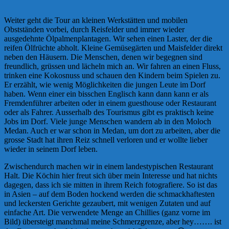
Weiter geht die Tour an kleinen Werkstätten und mobilen
Obstständen vorbei, durch Reisfelder und immer wieder
ausgedehnte Ölpalmenplantagen. Wir sehen einen Laster, der die
reifen Ölfrüchte abholt. Kleine Gemüsegärten und Maisfelder direkt
neben den Häusern. Die Menschen, denen wir begegnen sind
freundlich, grüssen und lächeln mich an. Wir fahren an einen Fluss,
trinken eine Kokosnuss und schauen den Kindern beim Spielen zu.
Er erzählt, wie wenig Möglichkeiten die jungen Leute im Dorf
haben. Wenn einer ein bisschen Englisch kann dann kann er als
Fremdenführer arbeiten oder in einem guesthouse oder Restaurant
oder als Fahrer. Ausserhalb des Tourismus gibt es praktisch keine
Jobs im Dorf. Viele junge Menschen wandern ab in den Moloch
Medan. Auch er war schon in Medan, um dort zu arbeiten, aber die
grosse Stadt hat ihren Reiz schnell verloren und er wollte lieber
wieder in seinem Dorf leben.
Zwischendurch machen wir in einem landestypischen Restaurant
Halt. Die Köchin hier freut sich über mein Interesse und hat nichts
dagegen, dass ich sie mitten in ihrem Reich fotografiere. So ist das
in Asien – auf dem Boden hockend werden die schmackhaftesten
und leckersten Gerichte gezaubert, mit wenigen Zutaten und auf
einfache Art. Die verwendete Menge an Chillies (ganz vorne im
Bild) übersteigt manchmal meine Schmerzgrenze, aber hey……. ist