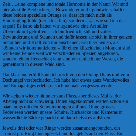
Zeit…..eine komplette und totale Harmonie in der Natur. Wir sind
hier als stille Beobachter, ja Bewunderer und irgendwie schaffen
diese beiden speziellen Orangs es, dass ich mich nicht als
Eindringling fühle (der ich ja bin), sondern….ja, wie soll ich das
sagen? Es ist so als hätten wir irgendwie eine Art stiller
Übereinkunft getroffen – ich bin friedlich, still und voller
Bewunderung und Staunen und dafür lassen sie sich in ihrer ganzen
Schönheit und Kraft von mir anschauen. Ein bisschen so, als
könnten wir kommunizieren – für einen klitzekleinen Moment sind
wir keine Feinde weil wir verschiedenen Spezien angehören,
sondern einen Herzschlag lang sind wir einfach nur Wesen, die
gemeinsam in diesem Wald sind.
Dankbar und erfüllt kann ich mich von den Orang Utans und vom
Dschungel verabschieden. Ich habe hier etwas ganz Wundervolles
und Einzigartiges erlebt, das ich niemals vergessen werde.
Wir steigen wieder hinunter zum Fluss, aber dieses Mal ist der
Abstieg nicht so schwierig. Unten angekommen warten schon ein
paar Jungs mit den Schwimmringen auf uns. Ohne grosses
Federlesen werden unsere Schuhe, Rucksäcke und Kameras in
wasserdichte Säcke gepackt und dann heisst es aufsitzen!
Jeweils drei oder vier Ringe werden zusammengebunden, ein
Tourist pro Ring hineingesetzt und los geht’s auf den Fluss. Ein