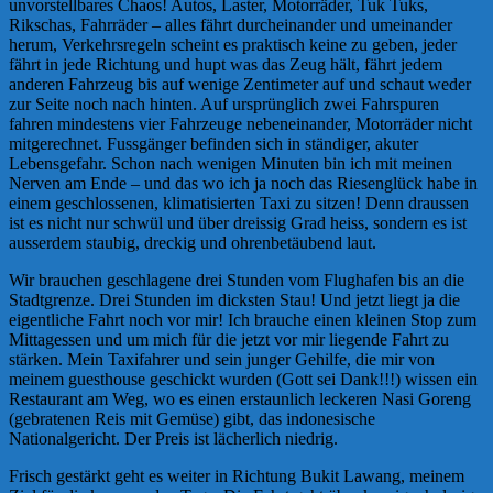
unvorstellbares Chaos! Autos, Laster, Motorräder, Tuk Tuks,
Rikschas, Fahrräder – alles fährt durcheinander und umeinander
herum, Verkehrsregeln scheint es praktisch keine zu geben, jeder
fährt in jede Richtung und hupt was das Zeug hält, fährt jedem
anderen Fahrzeug bis auf wenige Zentimeter auf und schaut weder
zur Seite noch nach hinten. Auf ursprünglich zwei Fahrspuren
fahren mindestens vier Fahrzeuge nebeneinander, Motorräder nicht
mitgerechnet. Fussgänger befinden sich in ständiger, akuter
Lebensgefahr. Schon nach wenigen Minuten bin ich mit meinen
Nerven am Ende – und das wo ich ja noch das Riesenglück habe in
einem geschlossenen, klimatisierten Taxi zu sitzen! Denn draussen
ist es nicht nur schwül und über dreissig Grad heiss, sondern es ist
ausserdem staubig, dreckig und ohrenbetäubend laut.
Wir brauchen geschlagene drei Stunden vom Flughafen bis an die
Stadtgrenze. Drei Stunden im dicksten Stau! Und jetzt liegt ja die
eigentliche Fahrt noch vor mir! Ich brauche einen kleinen Stop zum
Mittagessen und um mich für die jetzt vor mir liegende Fahrt zu
stärken. Mein Taxifahrer und sein junger Gehilfe, die mir von
meinem guesthouse geschickt wurden (Gott sei Dank!!!) wissen ein
Restaurant am Weg, wo es einen erstaunlich leckeren Nasi Goreng
(gebratenen Reis mit Gemüse) gibt, das indonesische
Nationalgericht. Der Preis ist lächerlich niedrig.
Frisch gestärkt geht es weiter in Richtung Bukit Lawang, meinem