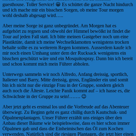
guesthouse. Toller Service! 😀 Es schüttet die ganze Nacht hindurch
und ich mache mir ein bisschen Sorgen, ob meine Tour morgen
wohl deshalb abgesagt wird…..
Aber meine Sorge ist ganz unbegründet. Am Morgen hat es
aufgehört zu regnen und obwohl der Himmel bewölkt ist findet die
Tour auf jeden Fall statt. Ich bitte meinen Gastgeber noch um eine
Plastiktüte, damit ich meine Wechselklamotten wenigstens trocken
behalte sollte es zu weiterem Regen kommen. Ausserdem kaufe ich
mir noch einen Umhang unter dem der Rucksack wenigstens ein
bisschen geschützt wäre und ein Mosquitospray. Dann bin ich bereit
und schon kommt mich mein Führer abholen.
Unterwegs sammeln wir noch Alfredo, Anfang dreissig, sportlich,
Italiener und Barry, Mitte dreissig, gross, Engländer ein und somit
bin ich nicht nur die einzige Frau in der Gruppe, sondern gleich
auch noch die Älteste. Leichte Panik kommt auf – ich hasse es, die
Schwächste in der Gruppe zu sein!……. 😉
Aber jetzt geht es erstmal los und die Vorfreude auf das Abenteuer
überwiegt. Zu Beginn geht es ganz chillig durch Kautschuk- und
Ölpalmenplantagen. Unser Führer erzählt uns einiges über den
Anbau dieser Bäume wie beispielsweise, dass es hier schon immer
Ölpalmen gab und dass die Einheimischen das Öl zum Kochen
verwenden. Natürlich sind die riesigen Plantagen, die jetzt hier einen