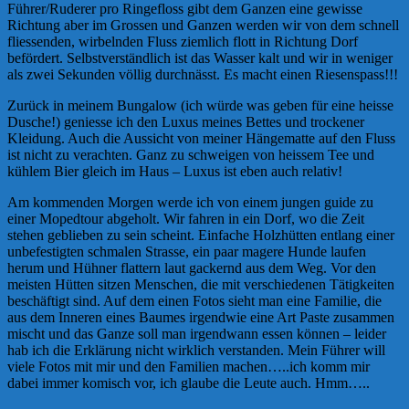
Führer/Ruderer pro Ringefloss gibt dem Ganzen eine gewisse
Richtung aber im Grossen und Ganzen werden wir von dem schnell
fliessenden, wirbelnden Fluss ziemlich flott in Richtung Dorf
befördert. Selbstverständlich ist das Wasser kalt und wir in weniger
als zwei Sekunden völlig durchnässt. Es macht einen Riesenspass!!!
Zurück in meinem Bungalow (ich würde was geben für eine heisse
Dusche!) geniesse ich den Luxus meines Bettes und trockener
Kleidung. Auch die Aussicht von meiner Hängematte auf den Fluss
ist nicht zu verachten. Ganz zu schweigen von heissem Tee und
kühlem Bier gleich im Haus – Luxus ist eben auch relativ!
Am kommenden Morgen werde ich von einem jungen guide zu
einer Mopedtour abgeholt.
Wir fahren in ein Dorf, wo die Zeit
stehen geblieben zu sein scheint. Einfache Holzhütten entlang einer
unbefestigten schmalen Strasse, ein paar magere Hunde laufen
herum und Hühner flattern laut gackernd aus dem Weg. Vor den
meisten Hütten sitzen Menschen, die mit verschiedenen Tätigkeiten
beschäftigt sind. Auf dem einen Fotos sieht man eine Familie, die
aus dem Inneren eines Baumes irgendwie eine Art Paste zusammen
mischt und das Ganze soll man irgendwann essen können – leider
hab ich die Erklärung nicht wirklich verstanden. Mein Führer will
viele Fotos mit mir und den Familien machen…..ich komm mir
dabei immer komisch vor, ich glaube die Leute auch. Hmm…..