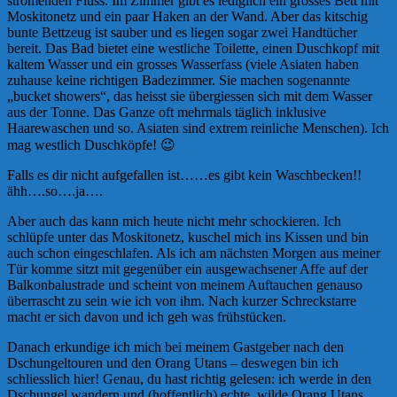
strömenden Fluss. Im Zimmer gibt es lediglich ein grosses Bett mit
Moskitonetz und ein paar Haken an der Wand. Aber das kitschig
bunte Bettzeug ist sauber und es liegen sogar zwei Handtücher
bereit. Das Bad bietet eine westliche Toilette, einen Duschkopf mit
kaltem Wasser und ein grosses Wasserfass (viele Asiaten haben
zuhause keine richtigen Badezimmer. Sie machen sogenannte
„bucket showers“, das heisst sie übergiessen sich mit dem Wasser
aus der Tonne. Das Ganze oft mehrmals täglich inklusive
Haarewaschen und so. Asiaten sind extrem reinliche Menschen). Ich
mag westlich Duschköpfe! 😉
Falls es dir nicht aufgefallen ist……es gibt kein Waschbecken!!
ähh….so….ja….
Aber auch das kann mich heute nicht mehr schockieren. Ich
schlüpfe unter das Moskitonetz, kuschel mich ins Kissen und bin
auch schon eingeschlafen. Als ich am nächsten Morgen aus meiner
Tür komme sitzt mit gegenüber ein ausgewachsener Affe auf der
Balkonbalustrade und scheint von meinem Auftauchen genauso
überrascht zu sein wie ich von ihm. Nach kurzer Schreckstarre
macht er sich davon und ich geh was frühstücken.
Danach erkundige ich mich bei meinem Gastgeber nach den
Dschungeltouren und den Orang Utans – deswegen bin ich
schliesslich hier! Genau, du hast richtig gelesen: ich werde in den
Dschungel wandern und (hoffentlich) echte, wilde Orang Utans