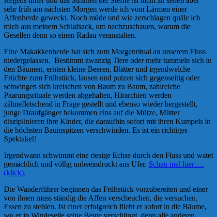
Regens unter und das Strahlen der Sterne ist nicht zu sehen aber
sehr früh am nächsten Morgen werde ich vom Lärmen einer
Affenherde geweckt. Noch müde und wie zerschlagen quäle ich
mich aus meinem Schlafsack, um nachzuschauen, warum die
Gesellen denn so einen Radau veranstalten.
Eine Makakkenherde hat sich zum Morgenritual an unserem Fluss
niedergelassen. Bestimmt zwanzig Tiere oder mehr tummeln sich in
den Bäumen, ernten kleine Beeren, Blätter und irgendwelche
Früchte zum Frühstück, lausen und putzen sich gegenseitig oder
schwingen sich kreischen von Baum zu Baum, zahlreiche
Paarungsrituale werden abgehalten, Hirarchien werden
zähnefletschend in
Frage gestellt und ebenso wieder hergestellt,
junge Draufgänger bekommen eins auf die Mütze, Mütter
disziplinieren ihre Kinder, die daraufhin sofort mit ihren Kumpels in
die höchsten Baumspitzen verschwinden. Es ist ein richtiges
Spektakel!
Irgendwann schwimmt eine riesige Echse durch den Fluss und watet
gemächlich und völlig unbeeindruckt ans Ufer.
Schau mal hier….
(klick).
Die Wanderführer beginnen das Frühstück vorzubereiten und einer
von ihnen muss ständig die Affen verscheuchen, die versuchen,
Essen zu stehlen. Ist einer erfolgreich flieht er sofort in die Bäume,
wo er in Windeseile seine Beute verschlingt, denn alle anderen