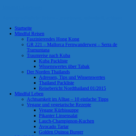
Mindful Globetrotter
Aussergewöhnliche Reisen – gemeinsam, individuell, achtsam
Startseite
Mindful Reisen
Faszinierendes Hong Kong
GR 221 – Mallorca Fernwanderweg – Serra de
Tramuntana
Traumreise nach Kuba
Kuba Packliste
Wissenswertes über Tabak
Der Norden Thailands
Adressen, Tips und Wissenswertes
Thailand Packliste
Reisebericht Nordthailand 01/2015
Mindful Leben
Achtsamkeit im Alltag – 10 einfache Tipps
Vegane und vegetarische Rezepte
Vegane Kürbissuppe
Pikanter Linsensalat
Lauch-Champignon-Kuchen
Avocado Tartar
Golden Quinoa Burger