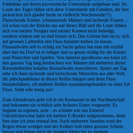
Felsbänke auf denen provisorische Unterstände aufgebaut sind.
Im
Laufe des Tages füllen sich diese Unterstände mit Familien, die hier
picknicken (ich glaube heute ist vielleicht Wochenende??).
Planschende Kinder, schmausende Männer und lachende Frauen…
ich schau von der Brücke aus auf dieses Bild und die Leute fühlen
sich von meiner Neugier und meiner Kamera nicht belästigt,
sondern winken mir zu und freuen sich. Das Grösste hier ist es, sich
auf grossen Luftreifen den Fluss hinunter treiben zu lassen.
Flussaufwärts soll es richtig zur Sache gehen hat man mir erzählt
aber hier im Dorf ist er ruhiger und so genau richtig für die Kinder
zum Planschen und Spielen.
Von meinem guesthouse aus kann ich
den ganzen Tag lang beobachten wie Männer mit mehreren dieser
Riesenluftreifen beladen flussaufwärts marschieren. Später am Tag
sehe ich dann lachende und kreischende Menschen aus aller Welt,
die plitschpudelnass in diesen Reifen hängen und denn Fluss
hinunterfahren, oft mehrere Reifen zusammengebunden zu einer Art
Floss. Sieht sehr lustig aus!
Zum Abendessen gehe ich in ein Restaurant in der Nachbarschaft
und bekomme ein wirklich sehr leckeres Essen vorgesetzt. Es
beginnt zu regenen, nein – es schüttet wie aus Eimern!
Glücklicherweise habe ich meinen E-Reader mitgenommen, denn
hier sitze ich jetzt erstmal fest. Nach mehreren Stunden wird der
Regen etwas weniger und der Kellner holt einen grossen Schirm
heraus und bringt mich die hundert Meter bis zu meinem