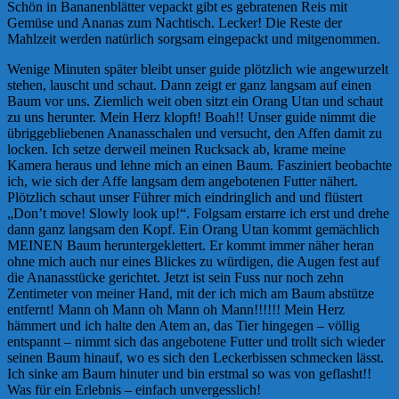
Schön in Bananenblätter vepackt gibt es gebratenen Reis mit
Gemüse und Ananas zum Nachtisch. Lecker! Die Reste der
Mahlzeit werden natürlich sorgsam eingepackt und mitgenommen.
Wenige Minuten später bleibt unser guide plötzlich wie angewurzelt
stehen, lauscht und schaut. Dann zeigt er ganz langsam auf einen
Baum vor uns. Ziemlich weit oben sitzt ein Orang Utan und schaut
zu uns herunter. Mein Herz klopft! Boah!! Unser guide nimmt die
übriggebliebenen Ananasschalen und versucht, den Affen damit zu
locken. Ich setze derweil meinen Rucksack ab, krame meine
Kamera heraus und lehne mich an einen Baum. Fasziniert beobachte
ich, wie sich der Affe langsam dem angebotenen Futter nähert.
Plötzlich schaut unser Führer mich eindringlich and und flüstert
„Don’t move! Slowly look up!“. Folgsam erstarre ich erst und drehe
dann ganz langsam den Kopf.
Ein Orang Utan kommt gemächlich
MEINEN Baum heruntergeklettert. Er kommt immer näher heran
ohne mich auch nur eines Blickes zu würdigen, die Augen fest auf
die Ananasstücke gerichtet. Jetzt ist sein Fuss nur noch zehn
Zentimeter von meiner Hand, mit der ich mich am Baum abstütze
entfernt! Mann oh Mann oh Mann oh Mann!!!!!! Mein Herz
hämmert und ich halte den Atem an, das Tier hingegen – völlig
entspannt – nimmt sich das angebotene Futter und trollt sich wieder
seinen Baum hinauf, wo es sich den Leckerbissen schmecken lässt.
Ich sinke am Baum hinuter und bin erstmal so was von geflasht!!
Was für ein Erlebnis – einfach unvergesslich!